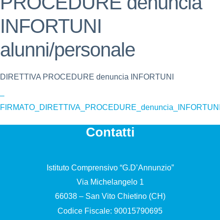
PROCEDURE denuncia
INFORTUNI
alunni/personale
DIRETTIVA PROCEDURE denuncia INFORTUNI
–
FIRMATO_DIRETTIVA_PROCEDURE_denuncia_INFORTUNI.
Contatti
Istituto Comprensivo “G.D’Annunzio”
Via Michelangelo 1
66038 – San Vito Chietino (CH)
Codice Fiscale: 90015790695