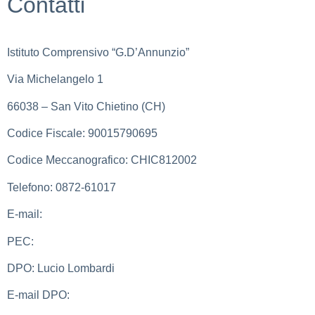
Contatti
Istituto Comprensivo “G.D’Annunzio”
Via Michelangelo 1
66038 – San Vito Chietino (CH)
Codice Fiscale: 90015790695
Codice Meccanografico: CHIC812002
Telefono: 0872-61017
E-mail:
chic812002@istruzione.it
PEC:
chic812002@pec.istruzione.it
DPO: Lucio Lombardi
E-mail DPO:
lucio.lombardi@pec.it