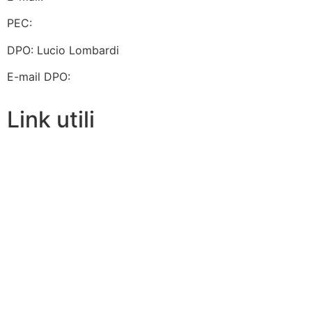
PEC:
chic812002@pec.istruzione.it
DPO: Lucio Lombardi
E-mail DPO:
lucio.lombardi@pec.it
Link utili
Whistleblowing
Contatti
MIUR
URP
Scuola in Chiaro
Privacy Policy