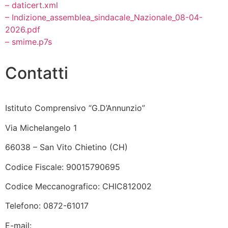
– daticert.xml
– Indizione_assemblea_sindacale_Nazionale_08-04-
2026.pdf
– smime.p7s
Contatti
Istituto Comprensivo “G.D’Annunzio”
Via Michelangelo 1
66038 – San Vito Chietino (CH)
Codice Fiscale: 90015790695
Codice Meccanografico: CHIC812002
Telefono: 0872-61017
E-mail:
chic812002@istruzione.it