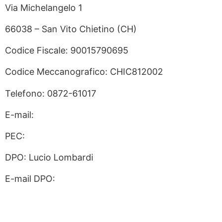
Via Michelangelo 1
Contat
66038 – San Vito Chietino (CH)
MIUR
Codice Fiscale: 90015790695
URP
Codice Meccanografico: CHIC812002
Scuola
Telefono: 0872-61017
Privac
E-mail:
chic812002@istruzione.it
Ammini
PEC:
chic812002@pec.istruzione.it
Dichiar
DPO: Lucio Lombardi
Note le
E-mail DPO:
lucio.lombardi@pec.it
Access