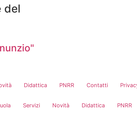
e del
nnunzio"
ovità
Didattica
PNRR
Contatti
Privac
uola
Servizi
Novità
Didattica
PNRR