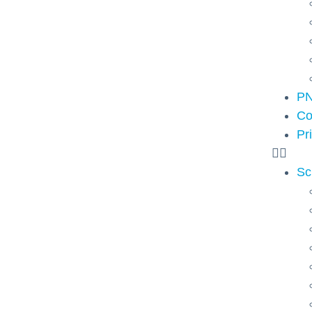
P
Co
Pr
Sc