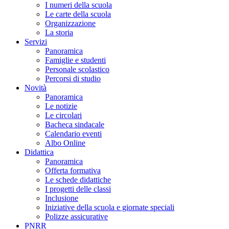
I numeri della scuola
Le carte della scuola
Organizzazione
La storia
Servizi
Panoramica
Famiglie e studenti
Personale scolastico
Percorsi di studio
Novità
Panoramica
Le notizie
Le circolari
Bacheca sindacale
Calendario eventi
Albo Online
Didattica
Panoramica
Offerta formativa
Le schede didattiche
I progetti delle classi
Inclusione
Iniziative della scuola e giornate speciali
Polizze assicurative
PNRR