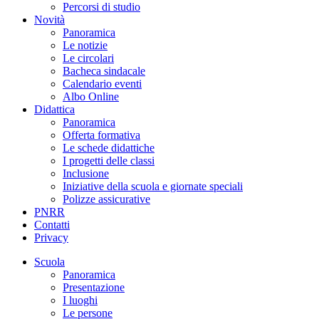
Percorsi di studio
Novità
Panoramica
Le notizie
Le circolari
Bacheca sindacale
Calendario eventi
Albo Online
Didattica
Panoramica
Offerta formativa
Le schede didattiche
I progetti delle classi
Inclusione
Iniziative della scuola e giornate speciali
Polizze assicurative
PNRR
Contatti
Privacy
Scuola
Panoramica
Presentazione
I luoghi
Le persone