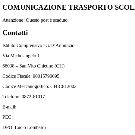
COMUNICAZIONE TRASPORTO SCOLA
Attenzione! Questo post è scaduto.
Contatti
Istituto Comprensivo “G.D’Annunzio”
Via Michelangelo 1
66038 – San Vito Chietino (CH)
Codice Fiscale: 90015790695
Codice Meccanografico: CHIC812002
Telefono: 0872-61017
E-mail:
chic812002@istruzione.it
PEC:
chic812002@pec.istruzione.it
DPO: Lucio Lombardi