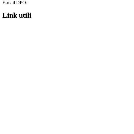
E-mail DPO:
lucio.lombardi@pec.it
Link utili
Whistleblowing
Contatti
MIUR
URP
Scuola in Chiaro
Privacy Policy
Amministrazione Trasparente
Dichiarazione di accessibilità
Note legali
Accesso riservato