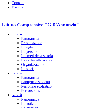
Contatti
Privacy
Istituto Comprensivo "G.D'Annunzio"
Scuola
Panoramica
Presentazione
I luoghi
Le persone
I numeri della scuola
Le carte della scuola
Organizzazione
La storia
Servizi
Panoramica
Famiglie e studenti
Personale scolastico
Percorsi di studio
Novità
Panoramica
Le notizie
Le circolari