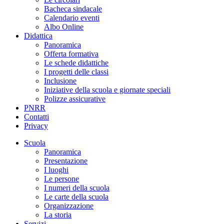
Bacheca sindacale
Calendario eventi
Albo Online
Didattica
Panoramica
Offerta formativa
Le schede didattiche
I progetti delle classi
Inclusione
Iniziative della scuola e giornate speciali
Polizze assicurative
PNRR
Contatti
Privacy
Scuola
Panoramica
Presentazione
I luoghi
Le persone
I numeri della scuola
Le carte della scuola
Organizzazione
La storia
Servizi