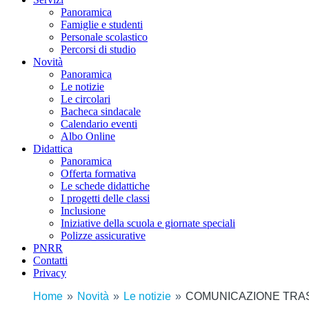
Panoramica
Famiglie e studenti
Personale scolastico
Percorsi di studio
Novità
Panoramica
Le notizie
Le circolari
Bacheca sindacale
Calendario eventi
Albo Online
Didattica
Panoramica
Offerta formativa
Le schede didattiche
I progetti delle classi
Inclusione
Iniziative della scuola e giornate speciali
Polizze assicurative
PNRR
Contatti
Privacy
Home
Novità
Le notizie
COMUNICAZIONE TRAS