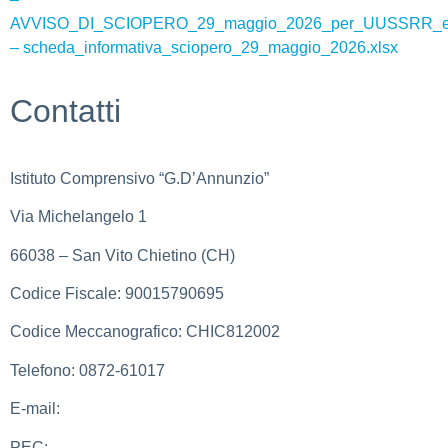
AVVISO_DI_SCIOPERO_29_maggio_2026_per_UUSSRR_e_
– scheda_informativa_sciopero_29_maggio_2026.xlsx
Contatti
Istituto Comprensivo “G.D’Annunzio”
Via Michelangelo 1
66038 – San Vito Chietino (CH)
Codice Fiscale: 90015790695
Codice Meccanografico: CHIC812002
Telefono: 0872-61017
E-mail:
chic812002@istruzione.it
PEC:
chic812002@pec.istruzione.it