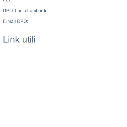
DPO: Lucio Lombardi
E-mail DPO:
lucio.lombardi@pec.it
Link utili
Whistleblowing
Contatti
MIUR
URP
Scuola in Chiaro
Privacy Policy
Amministrazione Trasparente