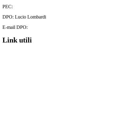
PEC:
chic812002@pec.istruzione.it
DPO: Lucio Lombardi
E-mail DPO:
lucio.lombardi@pec.it
Link utili
Whistleblowing
Contatti
MIUR
URP
Scuola in Chiaro
Privacy Policy
Amministrazione Trasparente
Dichiarazione di accessibilità
Note legali