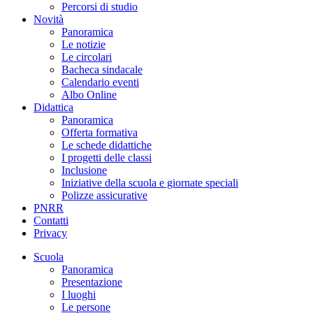
Percorsi di studio
Novità
Panoramica
Le notizie
Le circolari
Bacheca sindacale
Calendario eventi
Albo Online
Didattica
Panoramica
Offerta formativa
Le schede didattiche
I progetti delle classi
Inclusione
Iniziative della scuola e giornate speciali
Polizze assicurative
PNRR
Contatti
Privacy
Scuola
Panoramica
Presentazione
I luoghi
Le persone