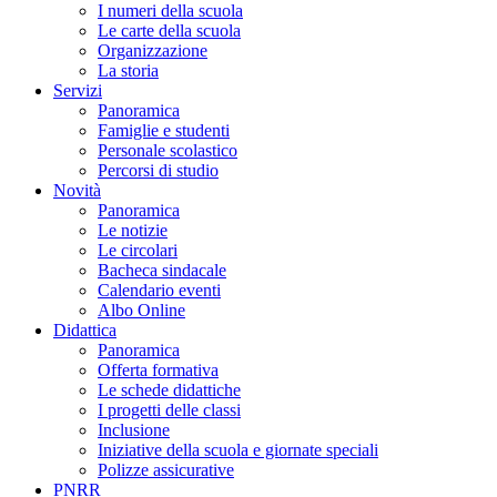
I numeri della scuola
Le carte della scuola
Organizzazione
La storia
Servizi
Panoramica
Famiglie e studenti
Personale scolastico
Percorsi di studio
Novità
Panoramica
Le notizie
Le circolari
Bacheca sindacale
Calendario eventi
Albo Online
Didattica
Panoramica
Offerta formativa
Le schede didattiche
I progetti delle classi
Inclusione
Iniziative della scuola e giornate speciali
Polizze assicurative
PNRR