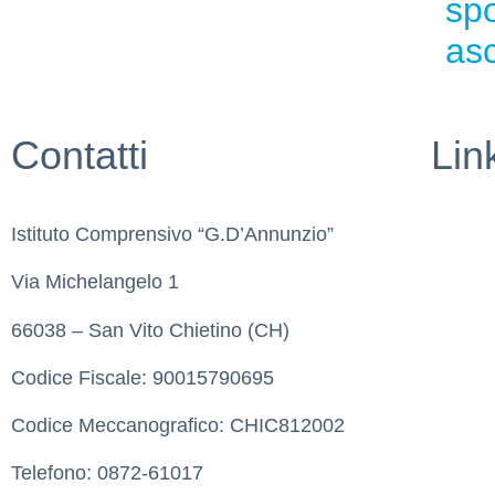
spo
asc
Contatti
Link
Istituto Comprensivo “G.D’Annunzio”
Whistl
Via Michelangelo 1
Contatt
66038 – San Vito Chietino (CH)
MIUR
Codice Fiscale: 90015790695
URP
Codice Meccanografico: CHIC812002
Scuola 
Telefono: 0872-61017
Privacy