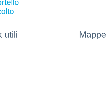
rtello
olto
 utili
Mappe
eblowing
i
in Chiaro
 Policy