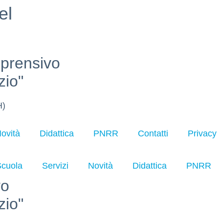
el
mprensivo
zio"
H)
ovità
Didattica
PNRR
Contatti
Privacy
Scuola
Servizi
Novità
Didattica
PNRR
vo
zio"